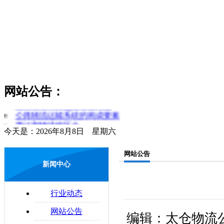
网站公告：
货物领取时应注意哪些问题
公路物流运输系统的构成要素
货运和物流的区分
今天是：2026年8月8日 星期六
简述对物流和运输行业的理解
零担运输的概念
网站公告
物流管理制度是什么
新闻中心
易碎物品运输注意要点
物流与配送的区别
行业动态
配送合理化
企业物流运输的法律问题
网站公告
编辑：太仓物流公司